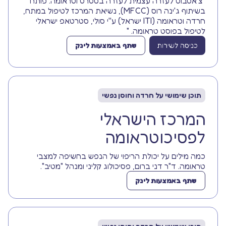
"צ'אטבוט לעזרה עצמית לעזרה בסטרט וטראומה. פותח
בשיתוף ג'ינה רוס (MFCC), נשיאת המרכז לטיפול במתח,
חרדה וטראומה (ITI ישראל) ע''י סולי, סטרטאפ ישראלי
לטיפול בפוסט טראומה. "
כניסה לשירות
שתף באמצעות לינק
תוכן שימושי על חרדה וחוסן נפשי
המרכז הישראלי
לפסיכוטראומה
כמה מילים על יכולת הריפוי של הנפש בחשיפה למצבי
טראומה. ד"ר דני ברום, פסיכולוג קליני ומנהל "מטיב".
שתף באמצעות לינק