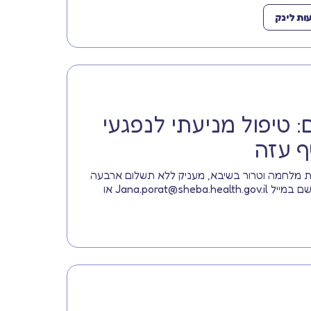
ת לינק
 טיפול מניעתי לנפגעי
ף עזה
ות מלחמה וטרור בשיבא, מעניק ללא תשלום ארבעה
מפגשי טיפול מניעתי. ניתן להירשם במייל Jana.porat@sheba.health.gov.il או