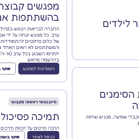
מפגשים קבוצתי
בהשתתפות אנו
 לילדים
החברה לבריאות הנפש בקהילה 
ערב. כל מפגש יונחה על ידי אנש
של כלים פרקטיים להתמודדות נ
והמשתתפים לא רואים האחד א
בהרשמה מראש.
הצטרפות למפגש
שתף ב
 הסימנים
סיוע נפשי ראשוני מקצועי
ה
תמיכה פסיכולו
ירשים וכבדי שמיעה, מנגיש שיחות
.
הרבה פרטים על זכויות ודרכים 
כניסה לאתר
שתף באמצע