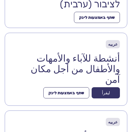
לציבור (ערבית)
שתף באמצעות לינק
عربيه
أنشطة للآباء والأمهات
والأطفال من أجل مكان
آمن
ليقرأ
שתף באמצעות לינק
عربيه