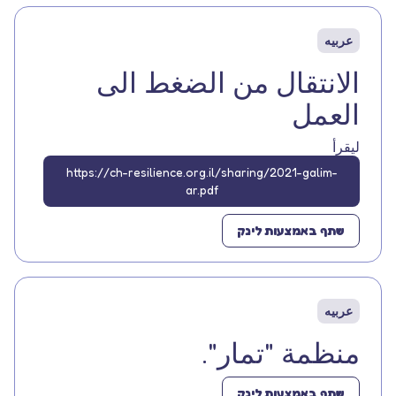
عربيه
الانتقال من الضغط الى
العمل
ليقرأ
https://ch-resilience.org.il/sharing/2021-galim-
ar.pdf
שתף באמצעות לינק
عربيه
منظمة "تمار".
שתף באמצעות לינק