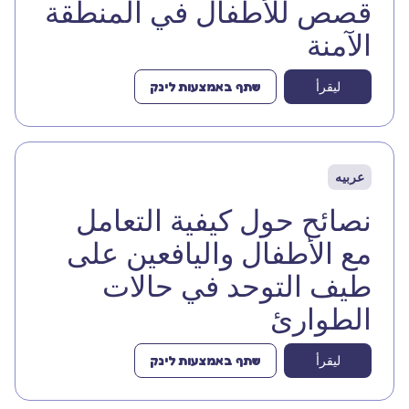
قصص للأطفال في المنطقة
الآمنة
ليقرأ
שתף באמצעות לינק
عربيه
نصائح حول كيفية التعامل
مع الأطفال واليافعين على
طيف التوحد في حالات
الطوارئ
ليقرأ
שתף באמצעות לינק